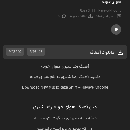
هوای خونه
Reza Shiri - Havaye Khoone
6 سپتامبر 2024
27,480 بازدید
0
دانلود آهنگ
MP3 320
MP3 128
آهنگ رضا شیری هوای خونه
دانلود آهنگ
رضا شیری
به نام
هوای خونه
Download New Music
Reza Shiri
–
Havaye Khoone
متن آهنگ هوای خونه رضا شیری
دیگه بسه یه روزی به گوش تو میرسه
اون که بدجوری دلواپسه برات منم