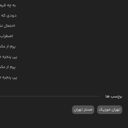
به چه قیم
دودی که تو
احتمال تش
اضطراب 
پرم از عک
پی پنجره 
پرم از عک
پی پنجره 
برچسب ها
تهران موزیک
مستر تهران