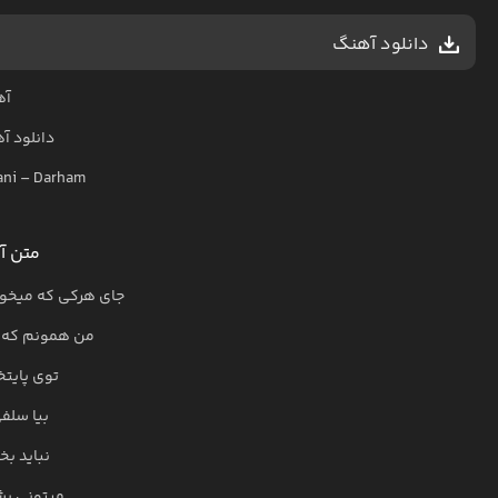
دانلود آهنگ
آه
دانلود آ
ani
–
Darham
متن آ
جای هرکی که میخ
من همونم که 
توی پایتخ
بیا سلف
نباید ب
میتونی بش