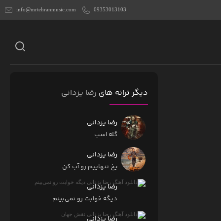
info@mrtehranmusic.com
09353013103
دیگر ترانه های
رضا یزدانی
رضا یزدانی
گله اسب
رضا یزدانی
یخ تنهاییم رو آب کن
رضا یزدانی
دیگه خوابت رو نمی‌بینم
رضا یزدانی