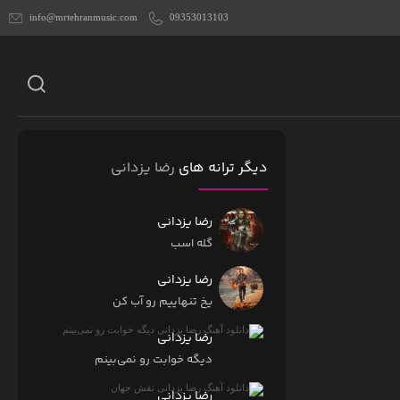
info@mrtehranmusic.com
09353013103
دیگر ترانه های
رضا یزدانی
رضا یزدانی
گله اسب
رضا یزدانی
یخ تنهاییم رو آب کن
رضا یزدانی
دیگه خوابت رو نمی‌بینم
رضا یزدانی