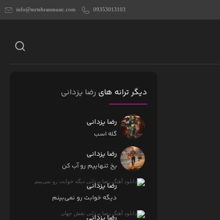
info@mrtehranmusic.com
09353013103
دیگر ترانه های
رضا یزدانی
رضا یزدانی
گله اسب
رضا یزدانی
یخ تنهاییم رو آب کن
رضا یزدانی
دیگه خوابت رو نمی‌بینم
رضا یزدانی