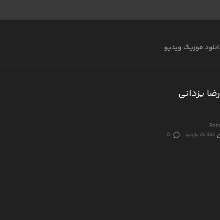
انلود موزیک ویدیو
ضا یزدانی
Reza
25,942 بازدید
0