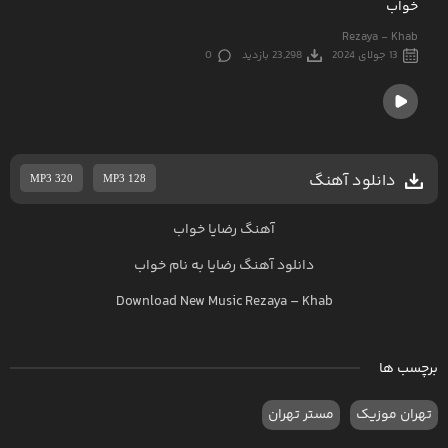
خواب
Rezaya - Khab
13 جولای 2024
23,298 بازدید
0
دانلود آهنگ
MP3 320
MP3 128
آهنگ رضایا خواب
دانلود آهنگ
رضایا
به نام
خواب
Download New Music
Rezaya
–
Khab
برچسب ها
تهران موزیک
مستر تهران