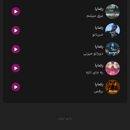
رضایا
غرق میشم
رضایا
خبرباتو
رضایا
دوراتو میزنی
رضایا
یه جای تازه
رضایا
برقص
رادیو جوان