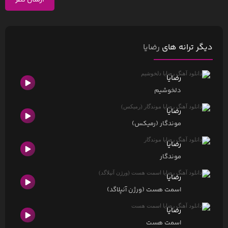
ارسال نظر
دیگر ترانه های
رضایا
رضایا
دلخوشیم
رضایا
موندگار (رمیکس)
رضایا
موندگار
رضایا
اسمت هست (ورژن آنپلاگد)
رضایا
اسمت هست