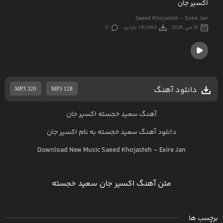
اکسیر جان
Saeed Khojasteh - Exire Jan
16 می 2026
1,161,963 بازدید
0
دانلود آهنگ
MP3 320
MP3 128
آهنگ سعید خجسته اکسیر جان
دانلود آهنگ
سعید خجسته
به نام
اکسیر جان
Download New Music
Saeed Khojasteh
–
Exire Jan
متن آهنگ اکسیر جان سعید خجسته
برچسب ها