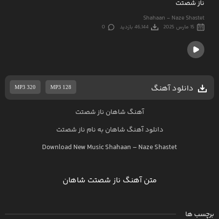
ناز شصتت
Shahaan - Naze Shastet
15 مارس 2025
46,144 بازدید
0
دانلود آهنگ
MP3 320
MP3 128
آهنگ شاهان ناز شصتت
دانلود آهنگ
شاهان
به نام
ناز شصتت
Download New Music
Shahaan
–
Naze Shastet
متن آهنگ ناز شصتت شاهان
برچسب ها