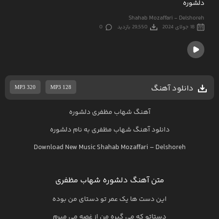
دلشوره
Shahab Mozaffari - Delshoreh
18 جولای 2024
29,550 بازدید
0
دانلود آهنگ
MP3 320
MP3 128
آهنگ شهاب مظفری دلشوره
دانلود آهنگ
شهاب مظفری
به نام
دلشوره
Download New Music
Shahab Mozaffari
–
Delshoreh
متن آهنگ دلشوره شهاب مظفری
این دست ها یک عمر تو دستای من بوده
دستاتو که می گیره من از غصه می میرم