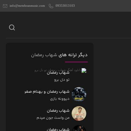
info@mrtehranmusic.com
09353013103
دیگر ترانه های
شهاب رمضان
شهاب رمضان
تو دل برو
شهاب رمضان و بهنام صفوی
دیوونه بازی
شهاب رمضان
من واست جون میدم
شهاب رمضان