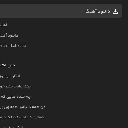
دانلود آهنگ
آهنگ
دانلود آهن
ezan
–
Lahzeha
متن آهن
انگار این رو
چقد چشام فقط خواب
چه خنده هایی که م
من همه دنیامو، همه ی روز
همه ی دردامو، تک تک حرفا
انگار بهترین ر