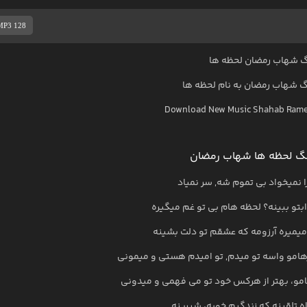
MP3 128
 شهاب رمضان لحظه ها
گ
شهاب رمضان
به نام
لحظه ها
Download New Music
Shahab Ram
گ لحظه ها شهاب رمضان
زا نمیخواد بی تموم شه, سر نمیاد
تو ببینه؟ لحظه هام بی تو غم میگیره
یمیره آرزومه که عشقم تو دلت بشینه
هامو واسه تو میدم, تو امیدم هستی و میمونی
مو، بهتر از هرکس خود تو می فهمی و میدونی
اه تلقینه که زندگیم خوبه، شیرینه