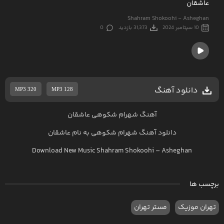
عاشقان
Shahram Shokoohi - Asheghan
10 سپتامبر 2024
31,373 بازدید
0
دانلود آهنگ
MP3 320
MP3 128
آهنگ شهرام شکوهی عاشقان
دانلود آهنگ
شهرام شکوهی
به نام
عاشقان
Download New Music
Shahram Shokoohi
–
Asheghan
برچسب ها
تهران موزیک
مستر تهران