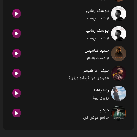
یوسف زمانی
از شب بپرسید
یوسف زمانی
از شب بپرسید
حمید هامیس
از دست رفتم
میثم ابراهیمی
مهربون من (پیانو ورژن)
رضا پاشا
رویای زیبا
دیمو
حالمو عوض کن