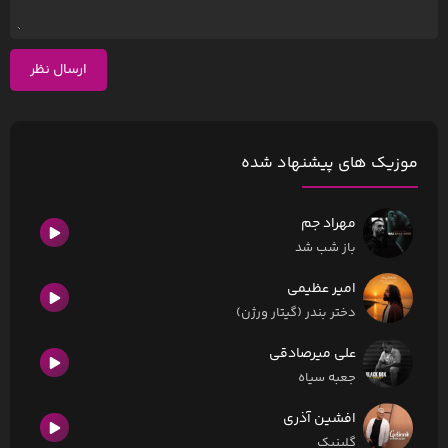
ارسال نظر
موزیک های پیشنهاد شده
مهراد جم
باز شب شد
امیر عظیمی
دختر بندر (گیتار ورژن)
علی میرصادقی
جعبه سیاه
افشین آذری
گلینیک