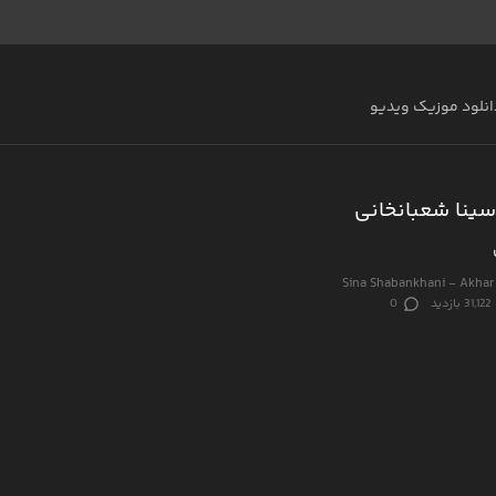
انلود موزیک ویدیو
سینا شعبانخانی
Sina Shabankhani - Akhar
31,122 بازدید
0