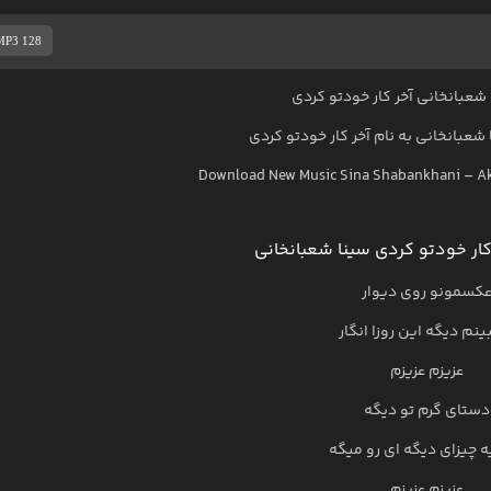
MP3 128
شعبانخانی آخر کار خودتو کردی
 شعبانخانی
به نام
آخر کار خودتو کردی
Download New Music
Sina Shabankhani
–
Ak
ار خودتو کردی سینا شعبانخانی
کسمونو روی دیوار
ینم دیگه این روزا انگار
عزیزم عزیزم
دستای گرم تو دیگه
یه چیزای دیگه ای رو میگه
عزیزم عزیزم