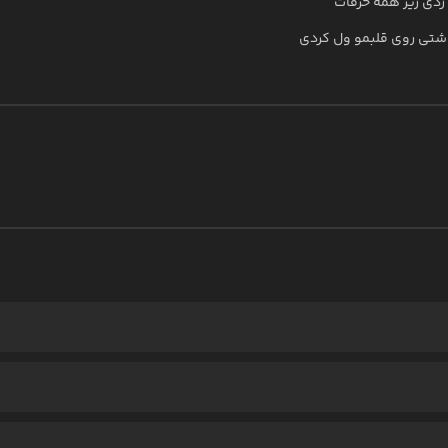
زدی زیر همه حرفات
اشتی روی قلبمو ول کردی