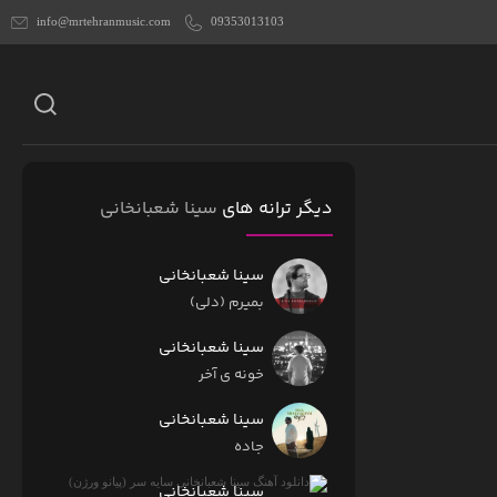
info@mrtehranmusic.com
09353013103
دیگر ترانه های
سینا شعبانخانی
سینا شعبانخانی
بمیرم (دلی)
سینا شعبانخانی
خونه ی آخر
سینا شعبانخانی
جاده
سینا شعبانخانی