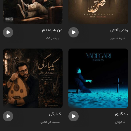
رقص آتش
من شرمندم
کاوه کامیار
بابک راکت
یادگاری
یکبارگی
کاکرفان
سعید فراهانی