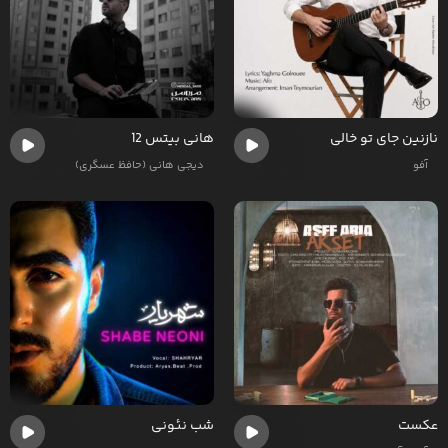
نازنین جای تو خالی
هانی بیتس 12
آفو
دیجی هانی (حافظ عسگری)
عکست
شب نئونی