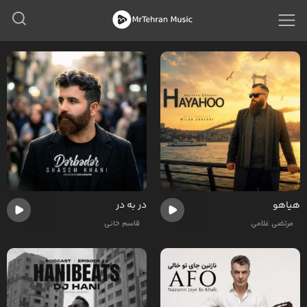
هیاهو
در به در
مرتضی غلامی
قاسم خانی