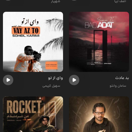
آصف آریا
شهریار
بد عادت
وای از تو
سامان وانتو
سهیل کریمی