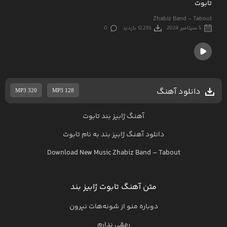
تابوت
Zhabiz Band - Tabout
5 سپتامبر 2024
12,236 بازدید
0
دانلود آهنگ
MP3 320
MP3 128
آهنگ ژابیز بند تابوت
دانلود آهنگ
ژابیز بند
به نام
تابوت
Download New Music
Zhabiz Band
–
Tabout
متن آهنگ تابوت ژابیز بند
دوباره منو از شونه‌هات نپرون
رمقی ندارم