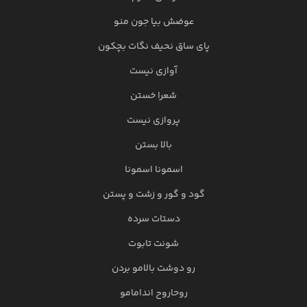
عوضش بیا جون منو
پای ساق نحیف نگات بچکون
آوازی نیست
شعرا خستن
پروازی نیست
بالا ‌بستن
اسمونا اسمونا
گود و گور و زشت و پستن
دستات سرده
شونت تابوت
رو دوشت بالامو بردن
روحاروح اندامامو