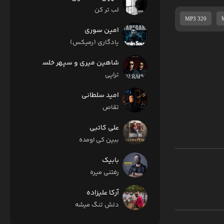
لب تر کن
MP3 320
امین سوری
یادگاری (رمیکس)
شاهین میری و سپهر خلسه
تراپی
امید سلطانی
تقاص
علی کاتبی
ببین کی اومده
بابیک
رفتنی میره
آرکا علیزاده
دلش تنگ میشه