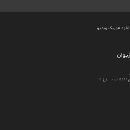
انلود موزیک ویدیو
ژیوان
15,332 بازدید
0