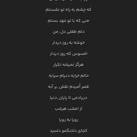
که چشم به راه تو نشستم
منی که با تو عَهد بستم
دلم طفلی دل ِ من
خوشه به روز دیدار
افسوس که روز دیدار
هرگز نمیشه تکرار
حالم خرابه دنیام سرابه
قصر اُمیدم نقش ِ بر آبه
دریادمی تا پایان ِ دنیا
از امشب هرشب
رویا به رویا
کجای دلتنگمو دلسرد