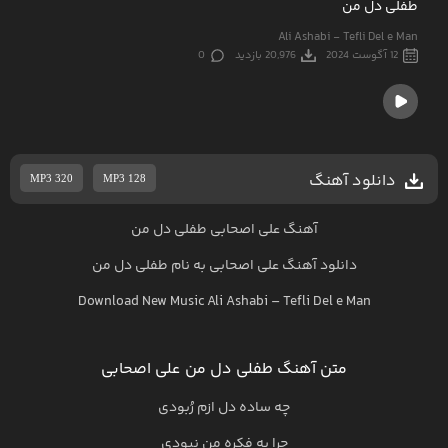
طفلی دل من
Ali Ashabi - Tefli Del e Man
12 آگوست 2024
20,976 بازدید
0
دانلود آهنگ
MP3 320
MP3 128
آهنگ علی اصحابی طفلی دل من
دانلود آهنگ
علی اصحابی
به نام
طفلی دل من
Download New Music
Ali Ashabi
–
Tefli Del e Man
متن آهنگ طفلی دل من علی اصحابی
چه ساده دل ازم رُبودی
چرا به فکره من نبودی