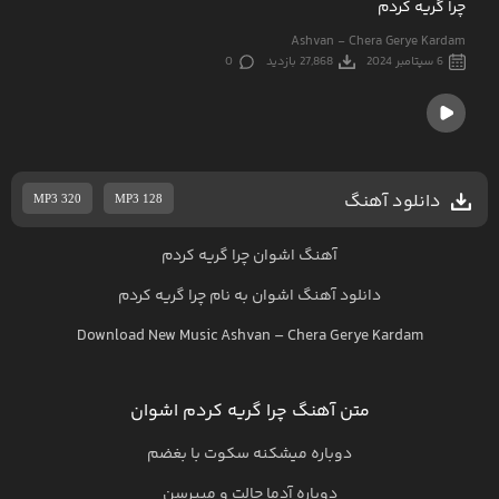
چرا گریه کردم
Ashvan - Chera Gerye Kardam
6 سپتامبر 2024
27,868 بازدید
0
دانلود آهنگ
MP3 320
MP3 128
آهنگ اشوان چرا گریه کردم
دانلود آهنگ
اشوان
به نام
چرا گریه کردم
Download New Music
Ashvan
–
Chera Gerye Kardam
متن آهنگ چرا گریه کردم اشوان
دوباره میشکنه سکوت با بغضم
دوباره آدما حالت و میپرسن