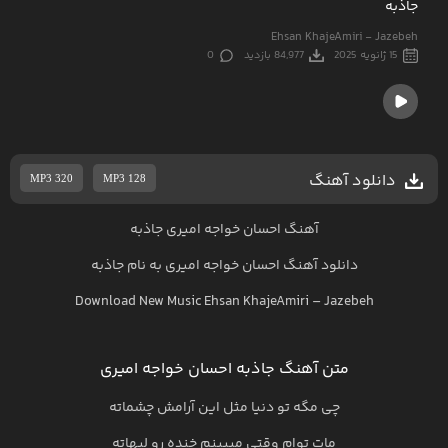
جاذبه
Ehsan KhajeAmiri - Jazebeh
15 ژانویه 2025
84,977 بازدید
0
دانلود آهنگ
MP3 320
MP3 128
آهنگ احسان خواجه امیری جاذبه
دانلود آهنگ
احسان خواجه امیری
به نام
جاذبه
Download New Music
Ehsan KhajeAmiri
–
Jazebeh
متن آهنگ جاذبه احسان خواجه امیری
چی مگه تو دنیا مثل این آرامش چشماته
مات توام وقتی میبینم خنده رو لبهاته