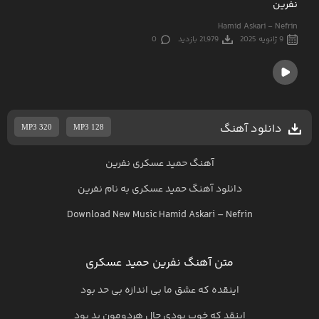
نفرین
Hamid Askari - Nefrin
9 ژانویه 2025
21,979 بازدید
0
دانلود آهنگ
MP3 320
MP3 128
آهنگ حمید عسکری نفرین
دانلود آهنگ
حمید عسکری
به نام
نفرین
Download New Music
Hamid Askari
–
Nefrin
متن آهنگ نفرین حمید عسکری
اینقده که عشق ما بی اندازه بی حد بود
اینقد که خوب بودی حال هردومون بد بود