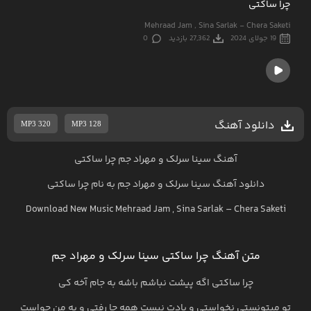
چرا ساکتی
Mehraad Jam , Sina Sarlak - Chera Saketi
19 جولای 2024
27,362 بازدید
0
دانلود آهنگ
MP3 320
MP3 128
آهنگ سینا سرلک و مهراد جم چرا ساکتی
دانلود آهنگ
سینا سرلک و مهراد جم
به نام
چرا ساکتی
Download New Music
Mehraad Jam , Sina Sarlak
–
Chera Saketi
متن آهنگ چرا ساکتی سینا سرلک و مهراد جم
چرا ساکتی اگه پیشت نباشم باشه به جام آخه کی
تو میتونستی نخواستی و یادت نیست همه جا رفتی و به من حواست