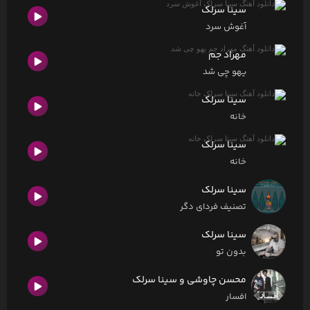
سینا سرلک
آغوش سرد
مهراد جم
یهو چی شد
سینا سرلک
خانه
سینا سرلک
خانه
سینا سرلک
تصنیف فردای دگر
سینا سرلک
بدون تو
محسن چاوشی و سینا سرلک
افسار