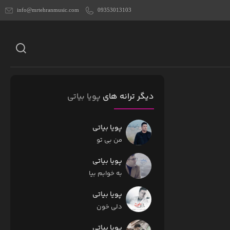
info@mrtehranmusic.com
09353013103
دیگر ترانه های
پویا بیاتی
پویا بیاتی
من بی تو
پویا بیاتی
به خوابم بیا
پویا بیاتی
دلی خون
پویا بیاتی