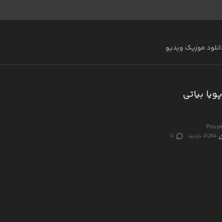
انلود موزیک ویدیو
ویا بیاتی
Pouya
21,294 بازدید
0