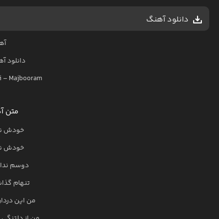
دانلود آهنگ
آه
دانلود آ
i
–
Majbooram
متن آه
خودش نخ
خودش نخ
دوسم نداش
تنهام گذا
من این دردار
من از دلتنگی 