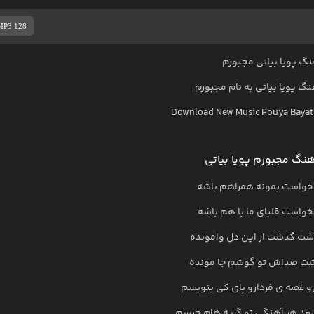
MP3 128
نگ پویا بیاتی مجبورم
هنگ
پویا بیاتی
به نام
مجبورم
Download New Music
Pouya Bayat
نگ مجبورم پویا بیاتی
واست بمونه همراهم باشه
واست قلبای ما با هم باشه
ت گذشت از این دل وامونده
شت صداش تو گوشم جا مونده
و غصه ی فردارو پای کی بنویسم
بعد هر آهنگی تو گریه هام خیسم