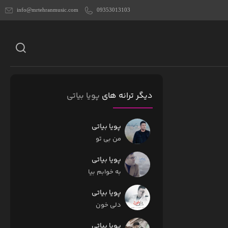
info@mrtehranmusic.com
09353013103
دیگر ترانه های
پویا بیاتی
پویا بیاتی
من بی تو
پویا بیاتی
به خوابم بیا
پویا بیاتی
دلی خون
پویا بیاتی