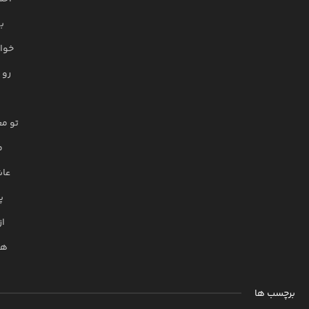
بی
خوا
رو 
تو م
م
عا
پ
ا
هر
برچسب ها