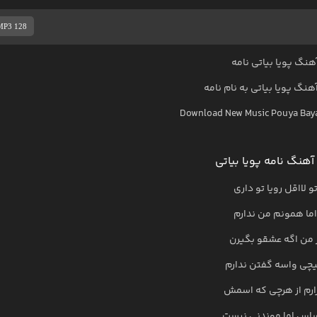
MP3 128
هنگ پویا بیاتی نامه
آهنگ
پویا بیاتی
به نام
نامه
Download New Music
Pouya Baya
آهنگ نامه پویا بیاتی
و لااقل رویا تو داری
اما همونم من ندارم
ز من اگه عشقو بگیرن
چی واسه گفتن ندارم
ارم از هرچی که اسمش
اس اما موندنی نیست