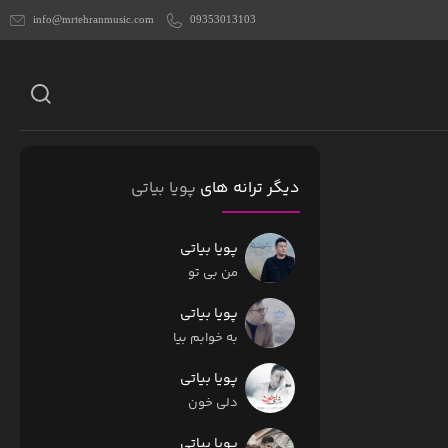
info@mrtehranmusic.com
09353013103
دیگر ترانه های
پویا بیاتی
پویا بیاتی
من بی تو
پویا بیاتی
به خوابم بیا
پویا بیاتی
دلی خون
پویا بیاتی