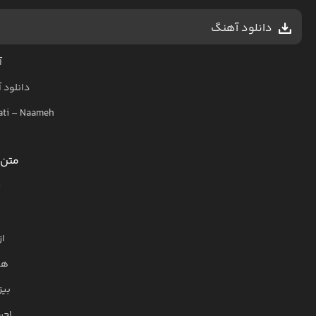
دانلود آهنگ
آ
دانلود 
ti
–
Naameh
متن 
ت
ا
هی
بیز
احس