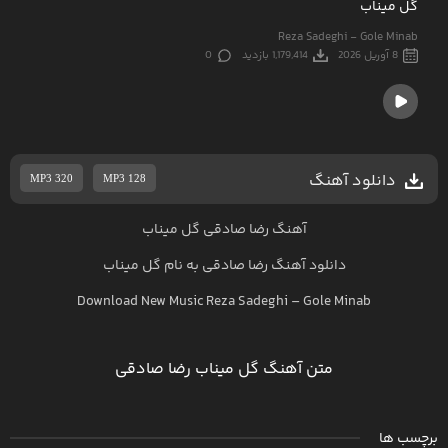
گل میناب
Reza Sadeghi - Gole Minab
8 آوریل 2026
1,179,414 بازدید
0
دانلود آهنگ
MP3 320
MP3 128
آهنگ رضا صادقی گل میناب
دانلود آهنگ
رضا صادقی
به نام
گل میناب
Download New Music
Reza Sadeghi
–
Gole Minab
متن آهنگ گل میناب رضا صادقی
برچسب ها