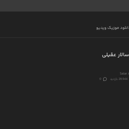
انلود موزیک ویدیو
الار عقیلی
Salar 
28,944 بازدید
0