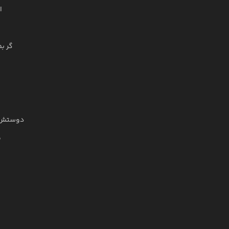
ا
گر بم
دوستش می
م