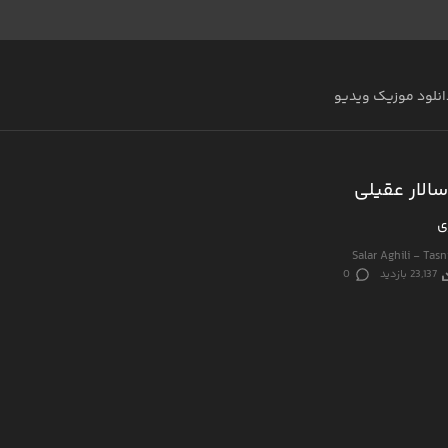
انلود موزیک ویدیو
الار عقیلی
ی
Salar Aghili - Ta
23,137 بازدید
0