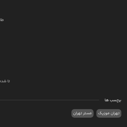
طا
تا شدم
برچسب ها
تهران موزیک
مستر تهران