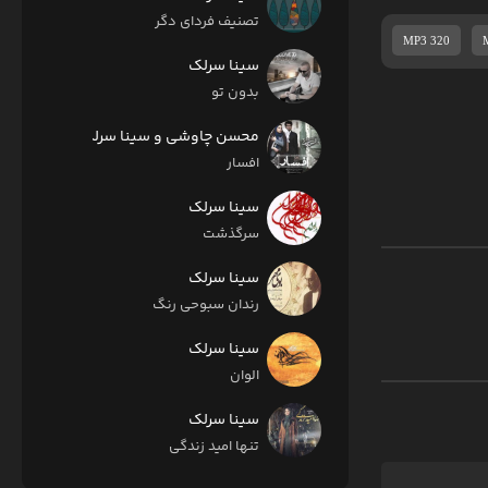
تصنیف فردای دگر
MP3 320
سینا سرلک
بدون تو
محسن چاوشی و سینا سرلک
افسار
سینا سرلک
سرگذشت
سینا سرلک
رندان سبوحی رنگ
سینا سرلک
الوان
سینا سرلک
تنها امید زندگی