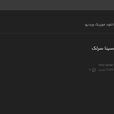
انلود موزیک ویدیو
سینا سرلک
Sina Sarlak
17,209 بازدید
0