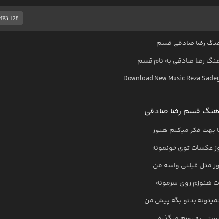
MP3 128
نگ رضا صادقی قسم
هنگ
رضا صادقی
به نام
قسم
Download New Music
Reza Sade
هنگ قسم رضا صادقی
 بهت فکر میکنم هنوز
ز عکسات توی خونمونه
ز مثل قبلنی واسه من
ت هنوزم روی سرمونه
یتونه بدتو بگه پیش من
ستی یه روزم میگذره