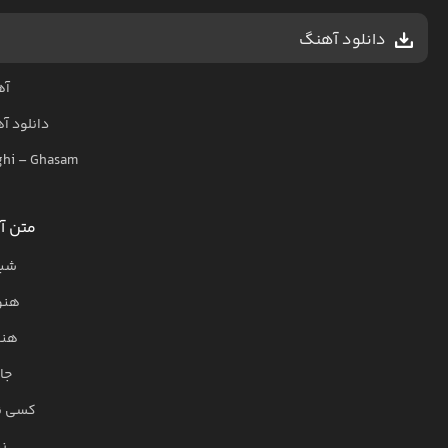
دانلود آهنگ
آه
دانلود آ
ghi
–
Ghasam
متن آ
شبا
هنو
هنو
جا
کسی نم
نی