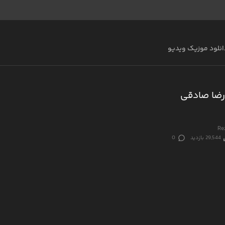
انلود موزیک ویدیو
رضا صادقی
Re
29,544 بازدید
0