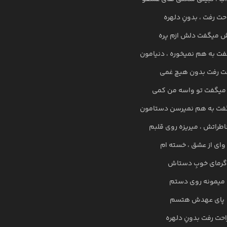
حت رفت ، بدونِ دلهره
 میگفت دلش ازم پره
ت به هم نمیخوره ، دنیامون
ت رفت بدون هیچ غمی
یگفت تو واسه من کمی
ت به هم نمیرسن دستامون
خاطراتش ، میریزه روی قلبم
وای از عشق ، خسته ام
گرمای خوبِ دستاش
میمونه روی دستم
پای عهدش هتسم
احت رفت بدونِ دلهره