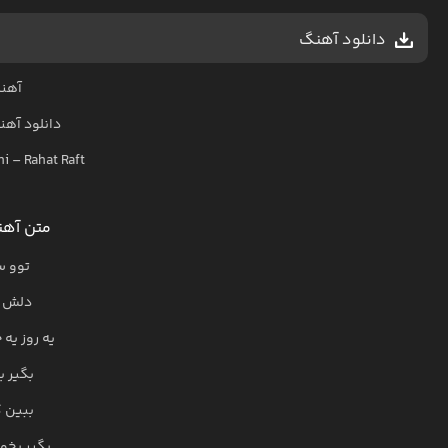
دانلود آهنگ
آهنگ
دانلود آه
hi
–
Rahat Raft
متن آهن
توو 
دلش ن
یه روز یه
بگیر ب
ببین ک
بگیر بخو