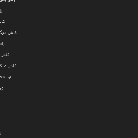
را
کاش
کاش میگف
راح
کاش م
کاش میگف
آواره 
ای 
ر