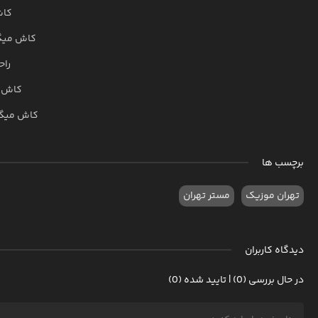
کاش
کاش میگف
راح
کاش م
کاش میگف
برچسب ها
تهران موزیک
مستر تهران
دیدگاه کاربران
در حال بررسی (0) | تایید شده (0)