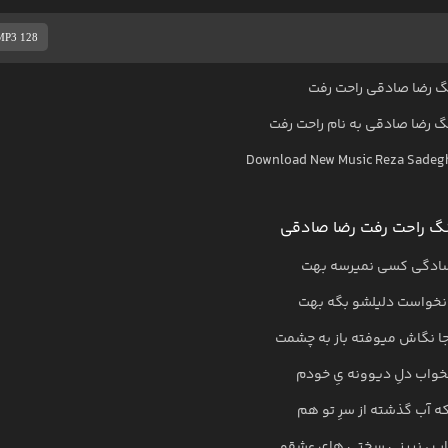
MP3 128
 رضا صادقی راحت رفت
نگ
رضا صادقی
به نام
راحت رفت
Download New Music
Reza Sadeg
گ راحت رفت رضا صادقی
سادگی کسی نمیرسه بهت
خواست دلیلشو بگه بهت
 جا نگاش میوفته باز به چشمت
خواب دلِ دیوونه یِ خودم
ه آب گذشته از سرِ تو هم
اب ، نبینی سختی های عشقو