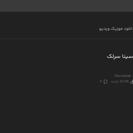
انلود موزیک ویدیو
سینا سرلک
Sina Sarlak 
29,396 بازدید
0